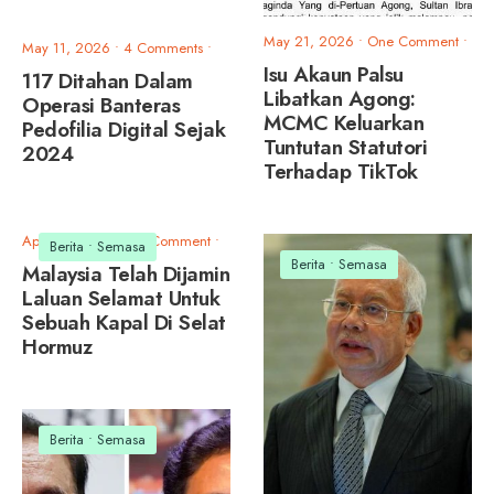
May 21, 2026
• One Comment
•
May 11, 2026
• 4 Comments
•
Isu Akaun Palsu
117 Ditahan Dalam
Libatkan Agong:
Operasi Banteras
MCMC Keluarkan
Pedofilia Digital Sejak
Tuntutan Statutori
2024
Terhadap TikTok
April 7, 2026
• One Comment
•
Berita
•
Semasa
Berita
•
Semasa
Malaysia Telah Dijamin
Laluan Selamat Untuk
Sebuah Kapal Di Selat
Hormuz
Berita
•
Semasa