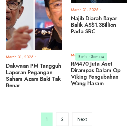
March 31, 2026
•
Najib Diarah Bayar
Balik AS$1.3Billion
Pada SRC
March 30, 2026
•
Berita
•
Semasa
March 31, 2026
•
RM470 Juta Aset
Dakwaan PM Tangguh
Dirampas Dalam Op
Laporan Pegangan
Viking Pengubahan
Saham Azam Baki Tak
Wang Haram
Benar
Posts
pagination
1
2
Next