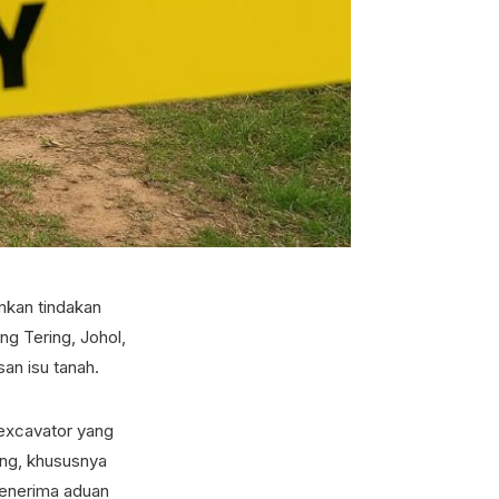
nkan tindakan
g Tering, Johol,
an isu tanah.
excavator yang
ang, khususnya
enerima aduan