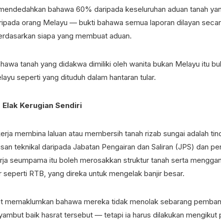
 mendedahkan bahawa 60% daripada keseluruhan aduan tanah yan
daripada orang Melayu — bukti bahawa semua laporan dilayan secar
berdasarkan siapa yang membuat aduan.
ahawa tanah yang didakwa dimiliki oleh wanita bukan Melayu itu b
ayu seperti yang dituduh dalam hantaran tular.
 Elak Kerugian Sendiri
rja membina laluan atau membersih tanah rizab sungai adalah ti
an teknikal daripada Jabatan Pengairan dan Saliran (JPS) dan pen
rja seumpama itu boleh merosakkan struktur tanah serta mengga
ur seperti RTB, yang direka untuk mengelak banjir besar.
rut memaklumkan bahawa mereka tidak menolak sebarang pemban
mbut baik hasrat tersebut — tetapi ia harus dilakukan mengikut 