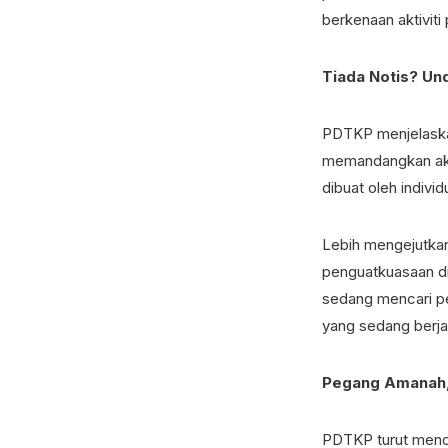
berkenaan aktivit
Tiada Notis? Un
PDTKP menjelaskan
memandangkan aktiv
dibuat oleh individ
Lebih mengejutkan
penguatkuasaan di
sedang mencari pe
yang sedang berja
Pegang Amanah,
PDTKP turut menol