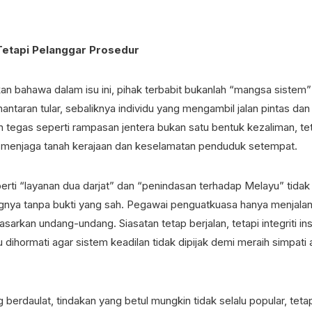
etapi Pelanggar Prosedur
bahawa dalam isu ini, pihak terbabit bukanlah “mangsa sistem”
hantaran tular, sebaliknya individu yang mengambil jalan pintas da
n tegas seperti rampasan jentera bukan satu bentuk kezaliman, te
menjaga tanah kerajaan dan keselamatan penduduk setempat.
erti “layanan dua darjat” dan “penindasan terhadap Melayu” tidak
ya tanpa bukti yang sah. Pegawai penguatkuasa hanya menjalan
arkan undang-undang. Siasatan tetap berjalan, tetapi integriti inst
u dihormati agar sistem keadilan tidak dipijak demi meraih simpati
berdaulat, tindakan yang betul mungkin tidak selalu popular, tetapi