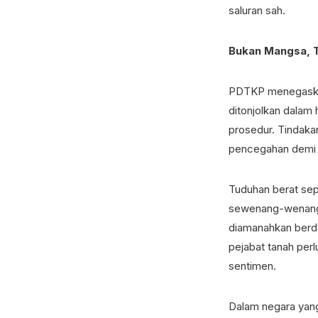
saluran sah.
Bukan Mangsa, T
PDTKP menegaskan 
ditonjolkan dalam 
prosedur. Tindaka
pencegahan demi 
Tuduhan berat sep
sewenang-wenangn
diamanahkan berdas
pejabat tanah perl
sentimen.
Dalam negara yang 