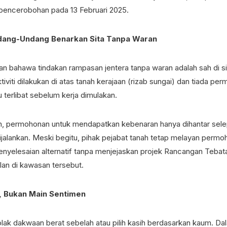
i pencerobohan pada 13 Februari 2025.
dang-Undang Benarkan Sita Tanpa Waran
 bahawa tindakan rampasan jentera tanpa waran adalah sah di s
iti dilakukan di atas tanah kerajaan (rizab sungai) dan tiada pe
u terlibat sebelum kerja dimulakan.
, permohonan untuk mendapatkan kebenaran hanya dihantar sele
jalankan. Meski begitu, pihak pejabat tanah tetap melayan permoh
nyelesaian alternatif tanpa menjejaskan projek Rancangan Tebata
lan di kawasan tersebut.
 Bukan Main Sentimen
ak dakwaan berat sebelah atau pilih kasih berdasarkan kaum. Da