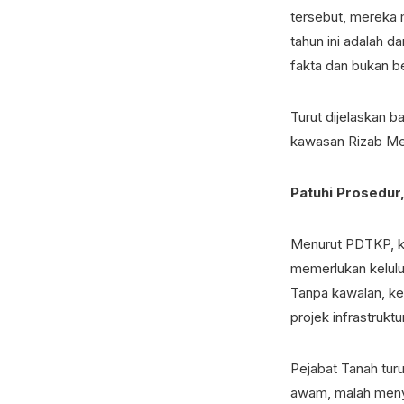
tersebut, mereka
tahun ini adalah 
fakta dan bukan 
Turut dijelaskan b
kawasan Rizab Mel
Patuhi Prosedur,
Menurut PDTKP, ke
memerlukan kelulus
Tanpa kawalan, ke
projek infrastrukt
Pejabat Tanah tu
awam, malah menya