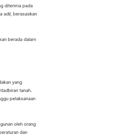
g diterima pada
a adil, berasaskan
ukan berada dalam
ndakan yang
tadbiran tanah.
nggu pelaksanaan
gunan oleh orang
peraturan dan