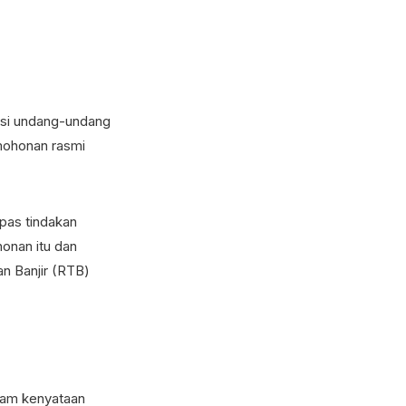
isi undang-undang
rmohonan rasmi
pas tindakan
onan itu dan
n Banjir (RTB)
lam kenyataan