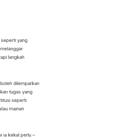
 seperti yang
n melanggar
tapi langkah
 boleh dilemparkan
kan tugas yang
itusi seperti
 atau mainan
 ia kekal perlu –