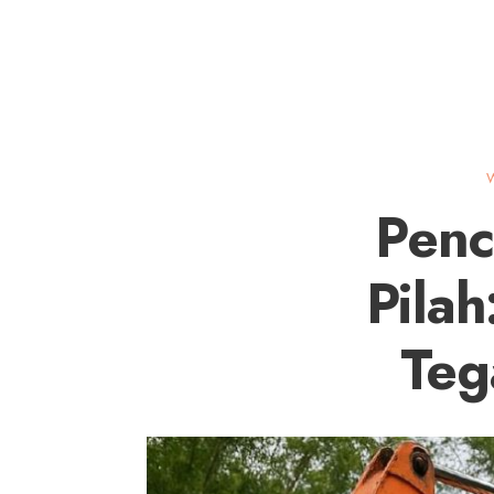
W
Penc
Pilah
Teg