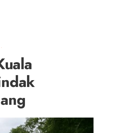
•
Kuala
tindak
dang