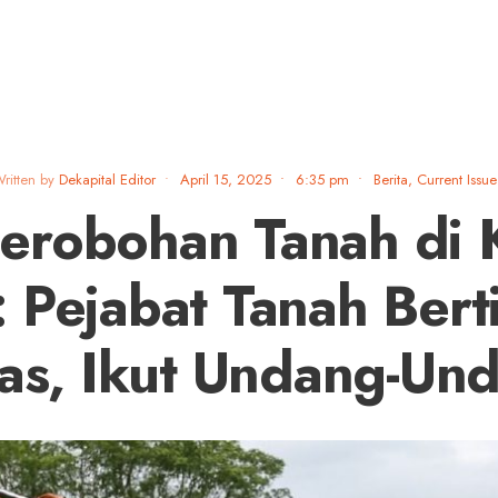
ritten by
Dekapital Editor
•
April 15, 2025
•
6:35 pm
•
Berita
,
Current Issue
erobohan Tanah di 
: Pejabat Tanah Ber
as, Ikut Undang-Un