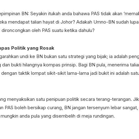
epimpinan BN: Seyakin itukah anda bahawa PAS tidak akan ‘mema
eka mendapat talian hayat di Johor? Adakah Umno-BN sudah lup
 dironcongkan oleh PAS suatu ketika dahulu?
pas Politik yang Rosak
rahkan undi ke BN bukan satu strategi yang bijak; ia adalah pen
dan bukti hilangnya kompas prinsip. Bagi BN pula, menerima talia
 dengan taktik lompat sikit-sikit lama-lama jadi bukit ini adalah sa
ng menyaksikan satu penipuan politik secara terang-terangan. Ji
n PAS boleh bersikap curang, BN jangan tersenyum lebar sangat, h
 mungkin anda pula yang disembelih di meja rundingan.