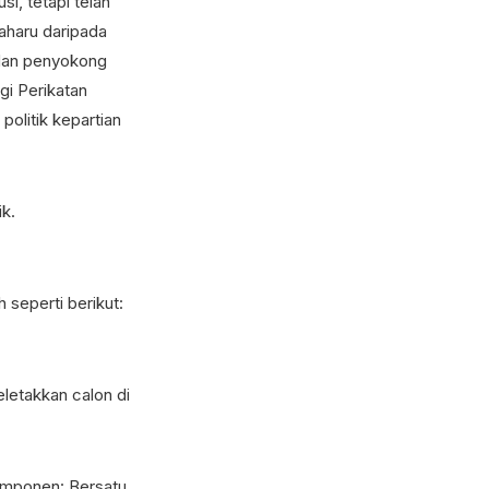
i, tetapi telah
aharu daripada
 dan penyokong
gi Perikatan
olitik kepartian
ik.
seperti berikut:
letakkan calon di
omponen: Bersatu