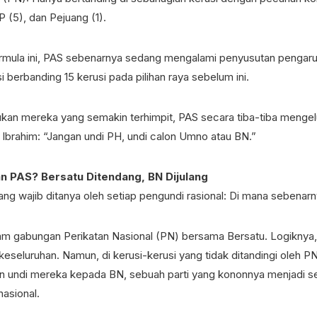
P (5), dan Pejuang (1).
rmula ini, PAS sebenarnya sedang mengalami penyusutan pengaru
si berbanding 15 kerusi pada pilihan raya sebelum ini.
an mereka yang semakin terhimpit, PAS secara tiba-tiba mengel
 Ibrahim: “Jangan undi PH, undi calon Umno atau BN.”
an PAS? Bersatu Ditendang, BN Dijulang
ang wajib ditanya oleh setiap pengundi rasional: Di mana sebenar
am gabungan Perikatan Nasional (PN) bersama Bersatu. Logiknya,
eseluruhan. Namun, di kerusi-kerusi yang tidak ditandingi oleh P
 undi mereka kepada BN, sebuah parti yang kononnya menjadi s
asional.