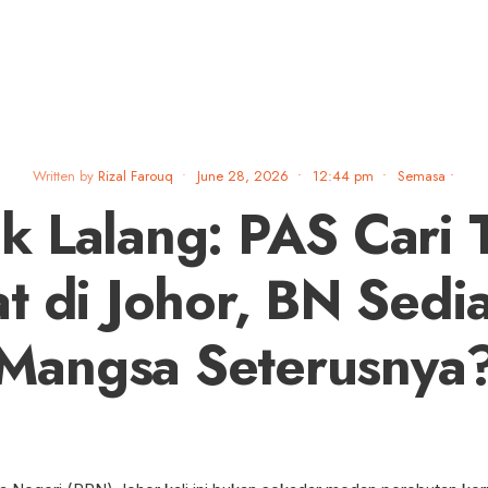
Written by
Rizal Farouq
•
June 28, 2026
•
12:44 pm
•
Semasa
•
ik Lalang: PAS Cari 
t di Johor, BN Sedia
Mangsa Seterusnya