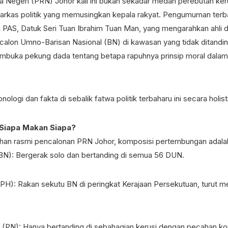
a Negeri (PRN) Johor kali ini bukan sekadar medan perebutan kerus
sarkas politik yang memusingkan kepala rakyat. Pengumuman terb
 PAS, Datuk Seri Tuan Ibrahim Tuan Man, yang mengarahkan ahli
 calon Umno-Barisan Nasional (BN) di kawasan yang tidak ditandin
mbuka pekung dada tentang betapa rapuhnya prinsip moral dalam p
nologi dan fakta di sebalik fatwa politik terbaharu ini secara holist
 Siapa Makan Siapa?
an rasmi pencalonan PRN Johor, komposisi pertembungan adalah 
(BN): Bergerak solo dan bertanding di semua 56 DUN.
PH): Rakan sekutu BN di peringkat Kerajaan Persekutuan, turut me
l (PN): Hanya bertanding di sebahagian kerusi dengan pecahan k