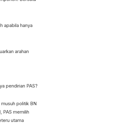
h apabila hanya
uarkan arahan
nya pendirian PAS?
 musuh politik BN
N, PAS memilih
eteru utama