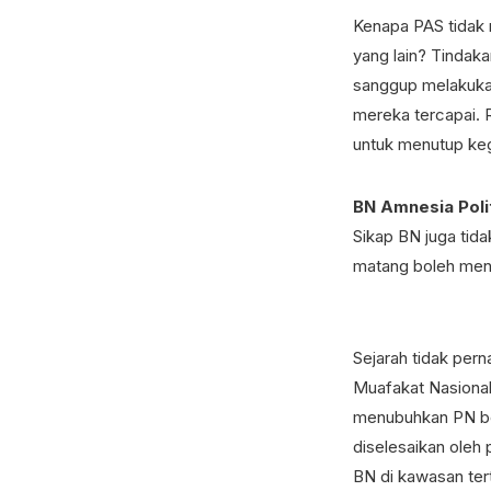
Kenapa PAS tidak
yang lain? Tindaka
sanggup melakukan
mereka tercapai. 
untuk menutup ke
BN Amnesia Poli
Sikap BN juga ti
matang boleh mend
Sejarah tidak per
Muafakat Nasiona
menubuhkan PN ber
diselesaikan ole
BN di kawasan ter