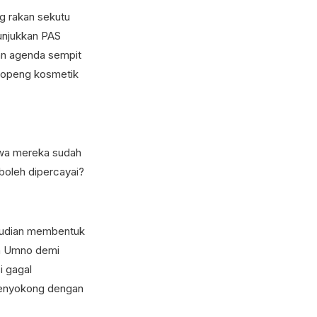
g rakan sekutu
nunjukkan PAS
an agenda sempit
 topeng kosmetik
kwa mereka sudah
boleh dipercayai?
emudian membentuk
n Umno demi
i gagal
menyokong dengan