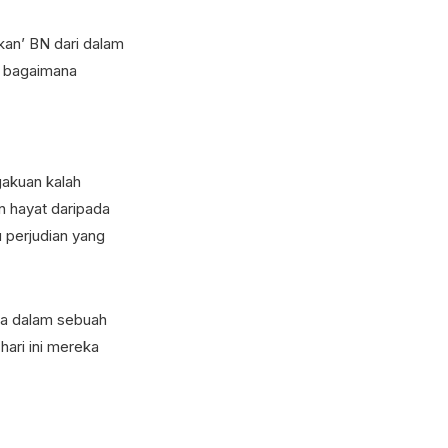
kan’ BN dari dalam
a bagaimana
gakuan kalah
n hayat daripada
tu perjudian yang
ka dalam sebuah
ari ini mereka