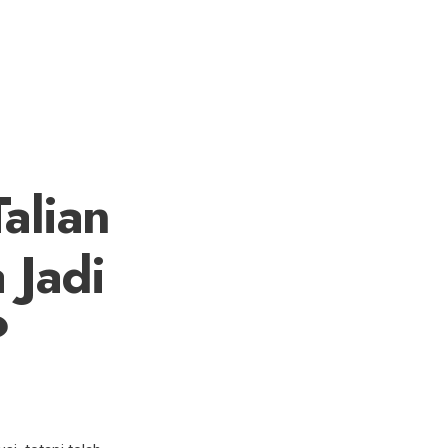
Talian
 Jadi
?