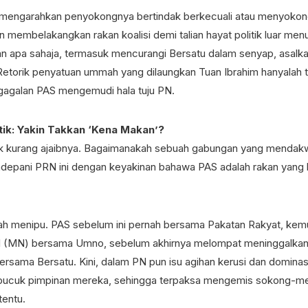
 mengarahkan penyokongnya bertindak berkecuali atau menyokon
n membelakangkan rakan koalisi demi talian hayat politik luar me
 apa sahaja, termasuk mencurangi Bersatu dalam senyap, asalk
Retorik penyatuan ummah yang dilaungkan Tuan Ibrahim hanyalah
gagalan PAS mengemudi hala tuju PN.
tik: Yakin Takkan ‘Kena Makan’?
dak kurang ajaibnya. Bagaimanakah sebuah gabungan yang menda
epani PRN ini dengan keyakinan bahawa PAS adalah rakan yang 
nah menipu. PAS sebelum ini pernah bersama Pakatan Rakyat, k
l (MN) bersama Umno, sebelum akhirnya melompat meninggalka
sama Bersatu. Kini, dalam PN pun isu agihan kerusi dan dominas
h pucuk pimpinan mereka, sehingga terpaksa mengemis sokong-
tentu.