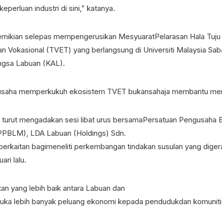
erluan industri di sini,” katanya.
emikian selepas mempengerusikan MesyuaratPelarasan Hala Tuju
dan Vokasional (TVET) yang berlangsung di Universiti Malaysia Sa
gsa Labuan (KAL).
saha memperkukuh ekosistem TVET bukansahaja membantu menyedia
 turut mengadakan sesi libat urus bersamaPersatuan Pengusaha 
PBLM), LDA Labuan (Holdings) Sdn.
 berkaitan bagimeneliti perkembangan tindakan susulan yang dige
ri lalu.
n yang lebih baik antara Labuan dan
a lebih banyak peluang ekonomi kepada pendudukdan komuniti pe