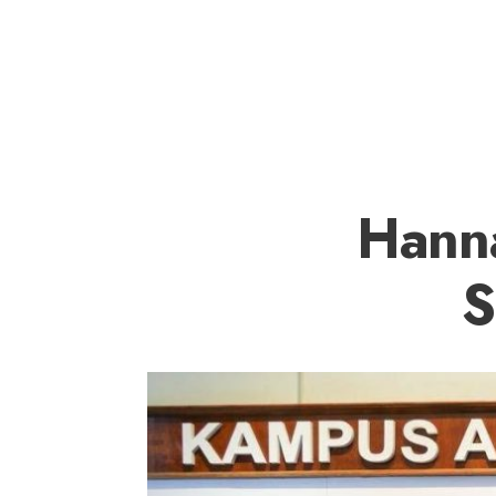
Hann
S