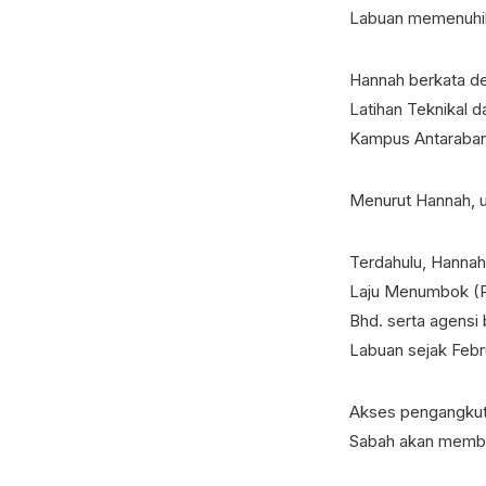
Labuan memenuhikep
Hannah berkata d
Latihan Teknikal 
Kampus Antaraban
Menurut Hannah, u
Terdahulu, Hannah
Laju Menumbok (P
Bhd. serta agensi
Labuan sejak Februa
Akses pengangkuta
Sabah akan membuk