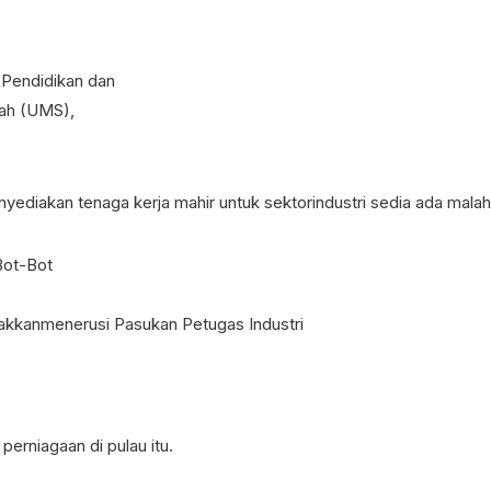
 Pendidikan dan
bah (UMS),
kan tenaga kerja mahir untuk sektorindustri sedia ada malah, 
Bot-Bot
rakkanmenerusi Pasukan Petugas Industri
rniagaan di pulau itu.