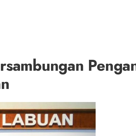
ersambungan Penga
an