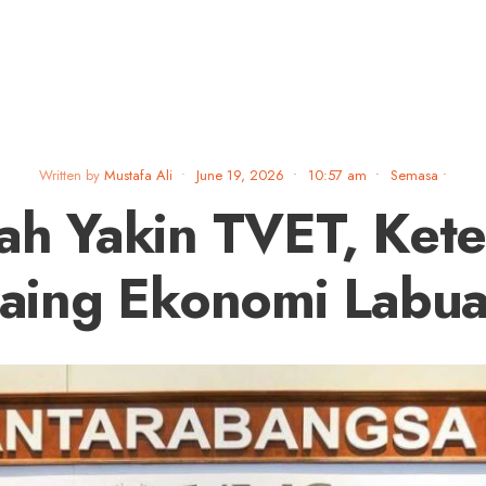
Written by
Mustafa Ali
•
June 19, 2026
•
10:57 am
•
Semasa
•
ah Yakin TVET, Ket
aing Ekonomi Labu