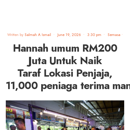
Written by
Salmah A Ismail
•
June 19, 2026
•
3:30 pm
•
Semasa
•
Hannah umum RM200
Juta Untuk Naik
Taraf Lokasi Penjaja,
11,000 peniaga terima man