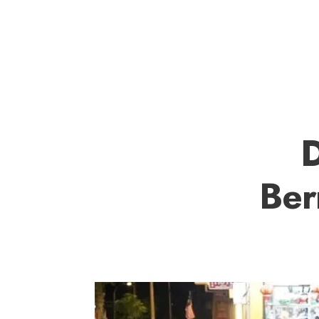
D
Ber