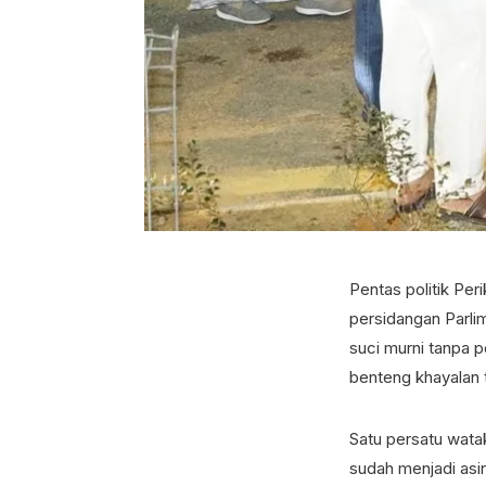
Pentas politik Pe
persidangan Parli
suci murni tanpa 
benteng khayalan 
Satu persatu watak
sudah menjadi asi