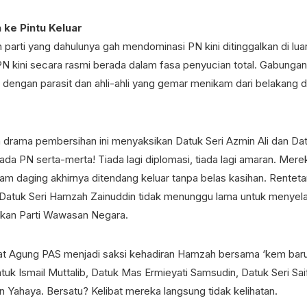
 ke Pintu Keluar
parti yang dahulunya gah mendominasi PN kini ditinggalkan di lu
N kini secara rasmi berada dalam fasa penyucian total. Gabungan
 dengan parasit dan ahli-ahli yang gemar menikam dari belakang de
rama pembersihan ini menyaksikan Datuk Seri Azmin Ali dan Datu
pada PN serta-merta! Tiada lagi diplomasi, tiada lagi amaran. Mer
am daging akhirnya ditendang keluar tanpa belas kasihan. Renteta
 Datuk Seri Hamzah Zainuddin tidak menunggu lama untuk menyela
an Parti Wawasan Negara.
at Agung PAS menjadi saksi kehadiran Hamzah bersama ‘kem bar
tuk Ismail Muttalib, Datuk Mas Ermieyati Samsudin, Datuk Seri Sai
 Yahaya. Bersatu? Kelibat mereka langsung tidak kelihatan.