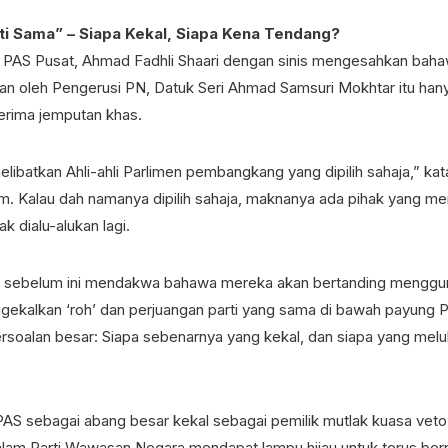
ti Sama” – Siapa Kekal, Siapa Kena Tendang?
 PAS Pusat, Ahmad Fadhli Shaari dengan sinis mengesahkan bah
an oleh Pengerusi PN, Datuk Seri Ahmad Samsuri Mokhtar itu hanya
rima jemputan khas.
elibatkan Ahli-ahli Parlimen pembangkang yang dipilih sahaja,” ka
. Kalau dah namanya dipilih sahaja, maknanya ada pihak yang m
dak dialu-alukan lagi.
 sebelum ini mendakwa bahawa mereka akan bertanding mengg
ngekalkan ‘roh’ dan perjuangan parti yang sama di bawah payung P
rsoalan besar: Siapa sebenarnya yang kekal, dan siapa yang meluk
AS sebagai abang besar kekal sebagai pemilik mutlak kuasa vet
alam Parti Wawasan Negara mendapat lampu hijau untuk terus ber