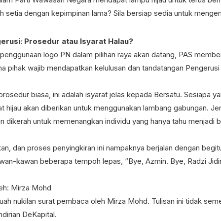
h setia dengan kepimpinan lama? Sila bersiap sedia untuk menge
rusi: Prosedur atau Isyarat Halau?
penggunaan logo PN dalam pilihan raya akan datang, PAS member
 pihak wajib mendapatkan kelulusan dan tandatangan Pengerusi
prosedur biasa, ini adalah isyarat jelas kepada Bersatu. Sesiapa ya
at hijau akan diberikan untuk menggunakan lambang gabungan. Jent
kan dikerah untuk memenangkan individu yang hanya tahu menjadi 
n, dan proses penyingkiran ini nampaknya berjalan dengan begitu 
wan-kawan beberapa tempoh lepas, “Bye, Azmin. Bye, Radzi Jidin
eh: Mirza Mohd
uah nukilan surat pembaca oleh Mirza Mohd. Tulisan ini tidak sem
irian DeKapital.