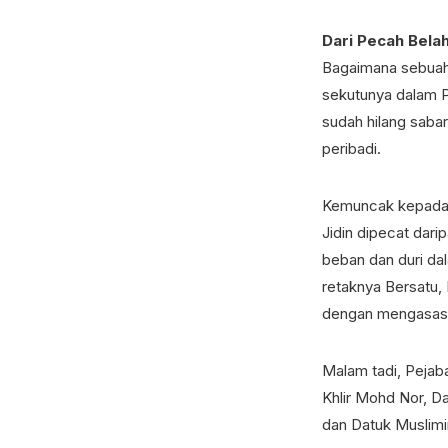
Dari Pecah Belah
Bagaimana sebuah 
sekutunya dalam P
sudah hilang sabar
peribadi.
Kemuncak kepada d
Jidin dipecat dari
beban dan duri dal
retaknya Bersatu,
dengan mengasask
Malam tadi, Pejab
Khlir Mohd Nor, Da
dan Datuk Muslimin