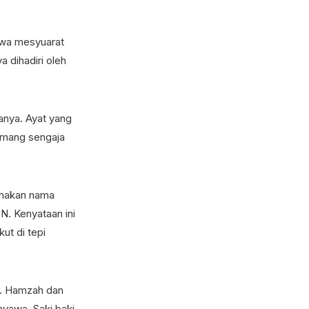
awa mesyuarat
 dihadiri oleh
tanya. Ayat yang
emang sengaja
unakan nama
N. Kenyataan ini
ut di tepi
o. Hamzah dan
nyawa. Saki baki