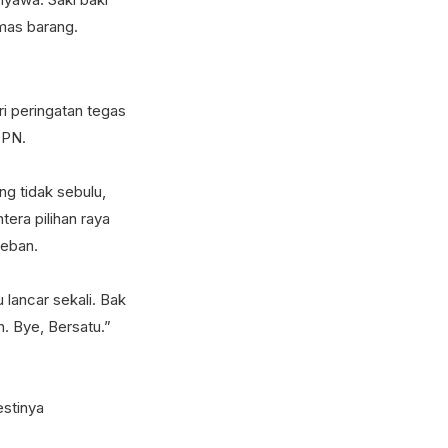
mas barang.
i peringatan tegas
 PN.
ng tidak sebulu,
era pilihan raya
beban.
lancar sekali. Bak
. Bye, Bersatu.”
estinya