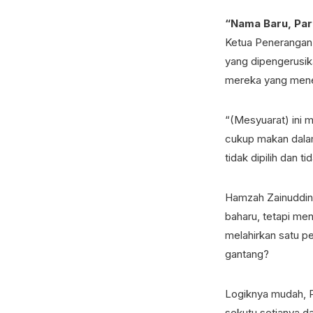
“Nama Baru, Par
Ketua Penerangan
yang dipengerusik
mereka yang mene
“(Mesyuarat) ini m
cukup makan dalam
tidak dipilih dan ti
Hamzah Zainuddin
baharu, tetapi me
melahirkan satu pe
gantang?
Logiknya mudah, P
sekutu setianya d