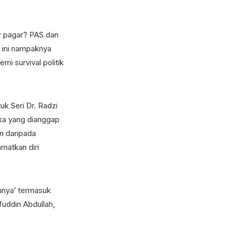
ar pagar? PAS dan
 ini nampaknya
mi survival politik
k Seri Dr. Radzi
eka yang dianggap
n daripada
matkan diri
unya’ termasuk
fuddin Abdullah,