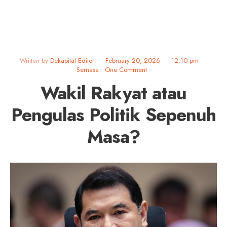
Written by
Dekapital Editor
•
February 20, 2026
•
12:10 pm
•
Semasa
• One Comment
•
Wakil Rakyat atau
Pengulas Politik Sepenuh
Masa?