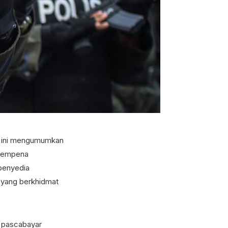
i ini mengumumkan
 sempena
 penyedia
 yang berkhidmat
 pascabayar