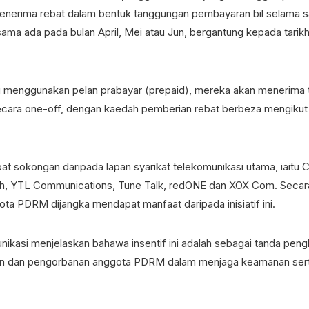
enerima rebat dalam bentuk tanggungan pembayaran bil selama sa
 sama ada pada bulan April, Mei atau Jun, bergantung kepada tarikh 
 menggunakan pelan prabayar (prepaid), mereka akan menerima t
ara one-off, dengan kaedah pemberian rebat berbeza mengikut 
pat sokongan daripada lapan syarikat telekomunikasi utama, iaitu 
h, YTL Communications, Tune Talk, redONE dan XOX Com. Secara
ota PDRM dijangka mendapat manfaat daripada inisiatif ini.
ikasi menjelaskan bahawa insentif ini adalah sebagai tanda peng
n dan pengorbanan anggota PDRM dalam menjaga keamanan sert