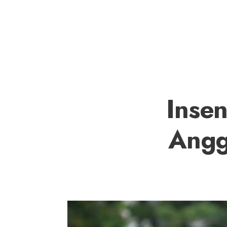
Inse
Angg