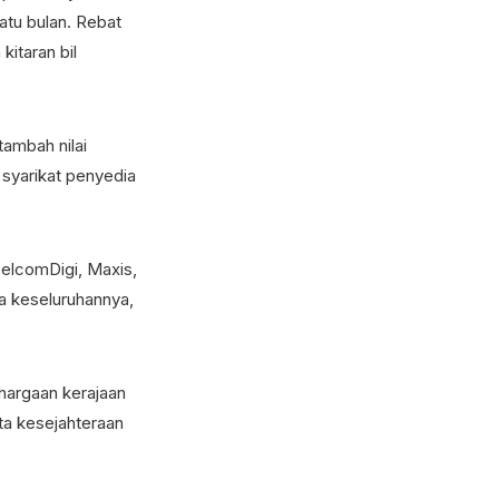
tu bulan. Rebat
kitaran bil
ambah nilai
syarikat penyedia
CelcomDigi, Maxis,
 keseluruhannya,
hargaan kerajaan
a kesejahteraan