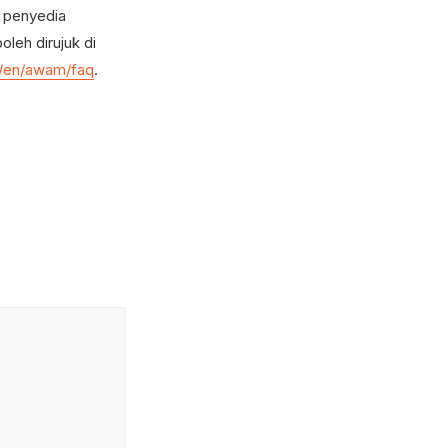
t penyedia
leh dirujuk di
y/en/awam/faq
.