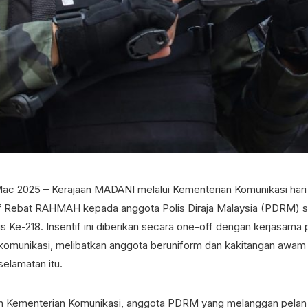
c 2025 – Kerajaan MADANI melalui Kementerian Komunikasi har
if Rebat RAHMAH kepada anggota Polis Diraja Malaysia (PDRM)
s Ke-218. Insentif ini diberikan secara one-off dengan kerjasama
komunikasi, melibatkan anggota beruniform dan kakitangan awam
elamatan itu.
n Kementerian Komunikasi, anggota PDRM yang melanggan pelan