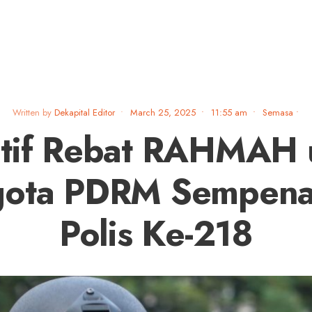
Written by
Dekapital Editor
•
March 25, 2025
•
11:55 am
•
Semasa
•
ntif Rebat RAHMAH 
ota PDRM Sempena
Polis Ke-218