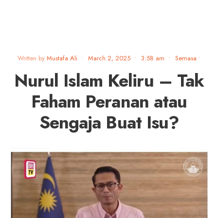
Written by
Mustafa Ali
•
March 2, 2025
•
3:58 am
•
Semasa
•
Nurul Islam Keliru – Tak
Faham Peranan atau
Sengaja Buat Isu?