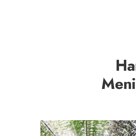
Ha
Meni