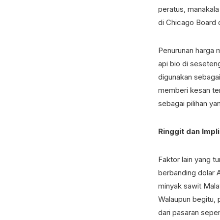
peratus, manakala
di Chicago Board 
Penurunan harga m
api bio di sesete
digunakan sebagai
memberi kesan ter
sebagai pilihan ya
Ringgit dan Imp
Faktor lain yang 
berbanding dolar 
minyak sawit Mala
Walaupun begitu, 
dari pasaran seper