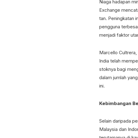
Niaga hadapan min
Exchange mencata
tan. Peningkatan i
pengguna terbesar
menjadi faktor ut
Marcello Cultrera
India telah memper
stoknya bagi men
dalam jumlah yang
ini.
Kebimbangan Be
Selain daripada p
Malaysia dan Indo
terutamanya di ka