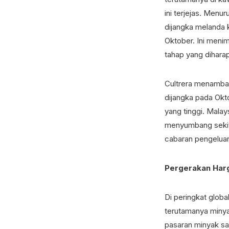
ini terjejas. Men
dijangka melanda 
Oktober. Ini meni
tahap yang dihara
Cultrera menamba
dijangka pada Okt
yang tinggi. Malay
menyumbang sekita
cabaran pengeluar
Pergerakan Harg
Di peringkat globa
terutamanya minya
pasaran minyak sa