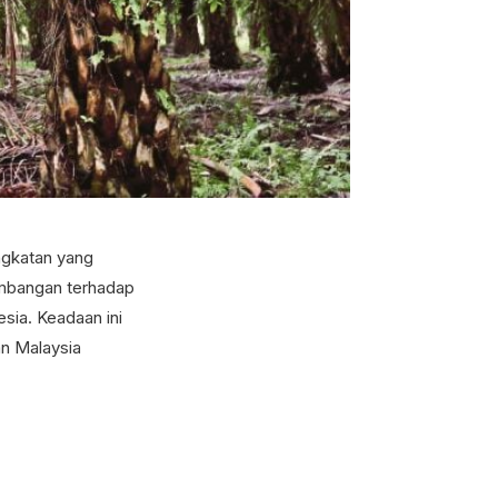
ngkatan yang
imbangan terhadap
sia. Keadaan ini
n Malaysia