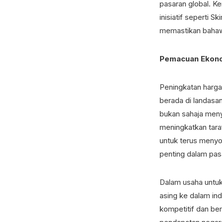
pasaran global. Ke
inisiatif seperti 
memastikan bahaw
Pemacuan Ekonom
Peningkatan harga
berada di landasa
bukan sahaja men
meningkatkan taraf
untuk terus menyo
penting dalam pas
Dalam usaha untu
asing ke dalam in
kompetitif dan be