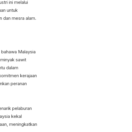
ri ini melalui
uan untuk
n dan mesra alam.
f bahawa Malaysia
 minyak sawit
ntu dalam
 komitmen kerajaan
inkan peranan
narik pelaburan
aysia kekal
jaan, meningkatkan