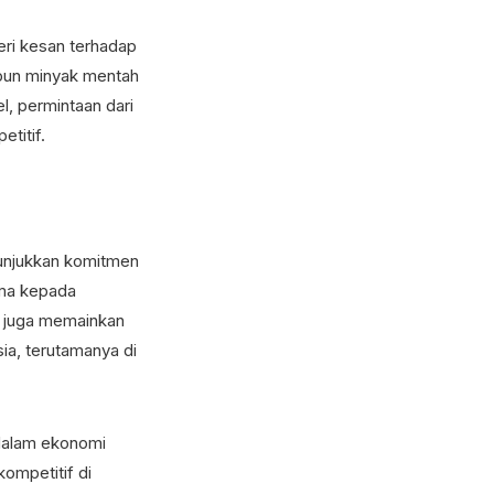
eri kesan terhadap
upun minyak mentah
l, permintaan dari
titif.
nunjukkan komitmen
ama kepada
pi juga memainkan
ia, terutamanya di
 dalam ekonomi
ompetitif di