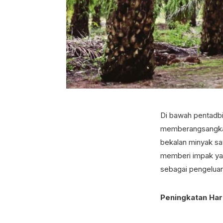
Di bawah pentadbi
memberangsangkan
bekalan minyak sa
memberi impak ya
sebagai pengeluar 
Peningkatan Har